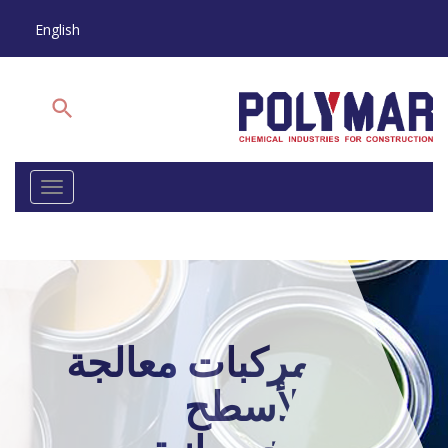
English
Hit
enter
to
search
or
Toggle
ESC
vigation
to
close
مركبات معالجة
الأسطح